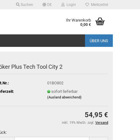
Suchen
DE
Login
Merkzettel
Ihr Warenkorb
0,00 €
ÜBER UNS
öker Plus Tech Tool City 2
t.Nr.:
01BO802
eferzeit:
sofort lieferbar
(Ausland abweichend)
54,95 €
inkl. 19% MwSt. zzgl.
Versand
ück: