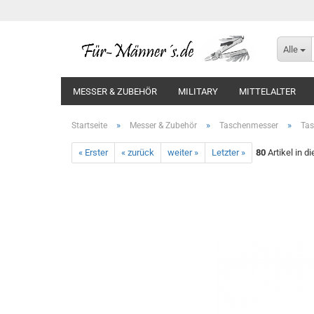
Alle
MESSER & ZUBEHÖR
MILITARY
MITTELALTER
»
»
»
Startseite
Messer & Zubehör
Taschenmesser
Ta
« Erster
« zurück
weiter »
Letzter »
80
Artikel in d