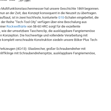
en Multifunktionstaschenmesser hat unsere Geschichte 1869 begonnen.
un an der Zeit, das Konzept konsequent in die Neuzeit zu übertragen.
aufbaut, ist in zwei hochfeste, konturierte
G10
-Schalen eingebettet, die
le der Reihe "Tech-Tool City" verfügen über eine Beschalung aus
einer
Rockwellhärte
von 58-60 HRC sorgt für die exzellente
ails, wie der umsetzbare Taschenclip, die ausklappbare Fangriemenöse
n Konzeption. Die hochwertige und vollendete Verarbeitung mit
e komplett verschraubte Konstruktion siedeln unsere Böker Plus Tech-
Werkzeugen (4Cr13): Glasbrecher, großer Schraubendreher mit
chliffklinge mit Schraubendreherspitze, ausklappbare Fangriemenöse,