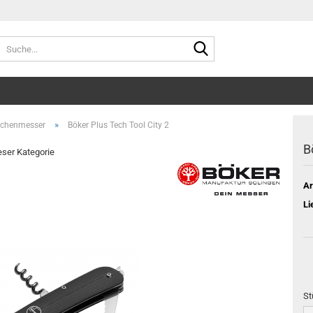
Suche...
»
schenmesser
Böker Plus Tech Tool City 2
B
ieser Kategorie
Ar
Li
St