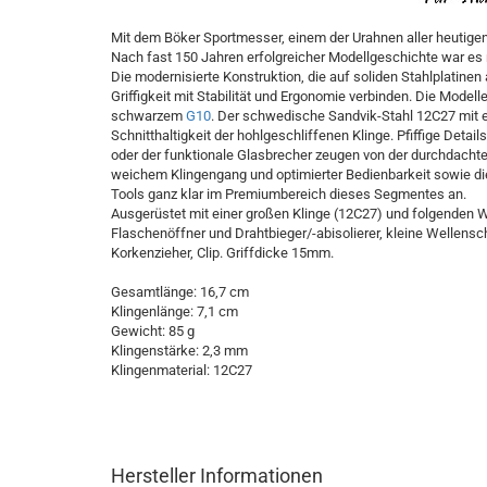
Mit dem Böker Sportmesser, einem der Urahnen aller heutig
Nach fast 150 Jahren erfolgreicher Modellgeschichte war es n
Die modernisierte Konstruktion, die auf soliden Stahlplatinen 
Griffigkeit mit Stabilität und Ergonomie verbinden. Die Model
schwarzem
G10
. Der schwedische Sandvik-Stahl 12C27 mit 
Schnitthaltigkeit der hohlgeschliffenen Klinge. Pfiffige Det
oder der funktionale Glasbrecher zeugen von der durchdachte
weichem Klingengang und optimierter Bedienbarkeit sowie di
Tools ganz klar im Premiumbereich dieses Segmentes an.
Ausgerüstet mit einer großen Klinge (12C27) und folgenden 
Flaschenöffner und Drahtbieger/-abisolierer, kleine Wellens
Korkenzieher, Clip. Griffdicke 15mm.
Gesamtlänge: 16,7 cm
Klingenlänge: 7,1 cm
Gewicht: 85 g
Klingenstärke: 2,3 mm
Klingenmaterial: 12C27
Hersteller Informationen