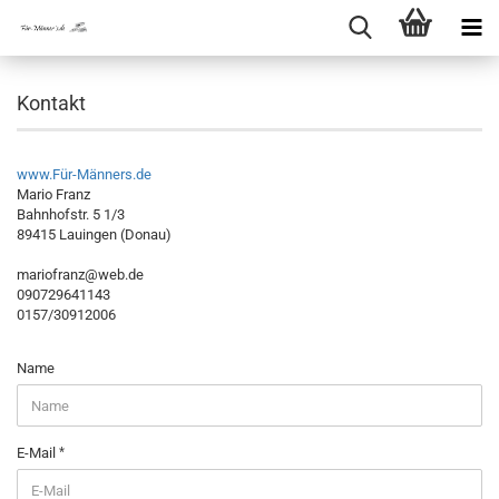
Kontakt
www.Für-Männers.de
Mario Franz
Bahnhofstr. 5 1/3
89415 Lauingen (Donau)
mariofranz@web.de
090729641143
0157/30912006
KONTAKT
Name
E-Mail