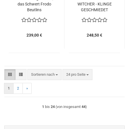
das Schwert Frodo
WITCHER - KLINGE
Beutlins
GESCHMIEDET
239,00 €
248,50 €
Sortieren nach
pro Seite
Sortieren nach
24 pro Seite
1
2
»
1
bis
24
(von insgesamt
44
)