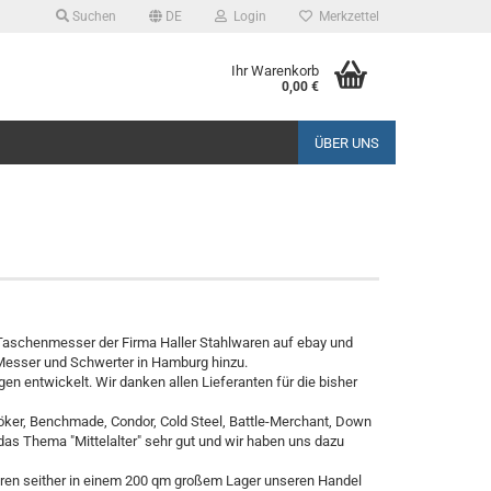
Suchen
DE
Login
Merkzettel
Ihr Warenkorb
0,00 €
ÜBER UNS
r Taschenmesser der Firma Haller Stahlwaren auf ebay und
, Messer und Schwerter in Hamburg hinzu.
en entwickelt. Wir danken allen Lieferanten für die bisher
Böker, Benchmade, Condor, Cold Steel, Battle-Merchant, Down
 das Thema "Mittelalter" sehr gut und wir haben uns dazu
ren seither in einem 200 qm großem Lager unseren Handel