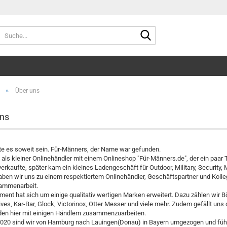
Suche...
»
Über uns
ns
te es soweit sein. Für-Männers, der Name war gefunden.
 als kleiner Onlinehändler mit einem Onlineshop "Für-Männers.de", der ein paa
rkaufte, später kam ein kleines Ladengeschäft für Outdoor, Military, Security
aben wir uns zu einem respektiertem Onlinehändler, Geschäftspartner und Kolleg
ammenarbeit.
ment hat sich um einige qualitativ wertigen Marken erweitert. Dazu zählen wir 
ves, Kar-Bar, Glock, Victorinox, Otter Messer und viele mehr. Zudem gefällt uns
den hier mit einigen Händlern zusammenzuarbeiten.
2020 sind wir von Hamburg nach Lauingen(Donau) in Bayern umgezogen und füh