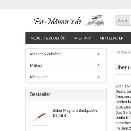
Alle
MESSER & ZUBEHÖR
MILITARY
MITTELALTER
Startseite
Messer & Zubehör
Military
Über u
Mittelalter
2011 soll
Gestartet
Bestseller
Amazon ve
Seither h
gute Zus
Böker Magnum Backpacker
Das Sorti
31,40 €
Under Kni
entschie
Im Jahr 