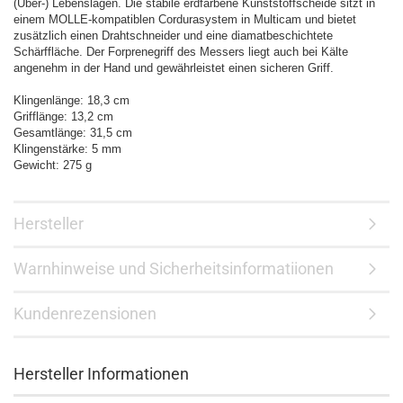
(Über-) Lebenslagen. Die stabile erdfarbene Kunststoffscheide sitzt in
einem MOLLE-kompatiblen Cordurasystem in Multicam und bietet
zusätzlich einen Drahtschneider und eine diamatbeschichtete
Schärffläche. Der Forprenegriff des Messers liegt auch bei Kälte
angenehm in der Hand und gewährleistet einen sicheren Griff.
Klingenlänge: 18,3 cm
Grifflänge: 13,2 cm
Gesamtlänge: 31,5 cm
Klingenstärke: 5 mm
Gewicht: 275 g
Hersteller
Warnhinweise und Sicherheitsinformatiionen
Kundenrezensionen
Hersteller Informationen