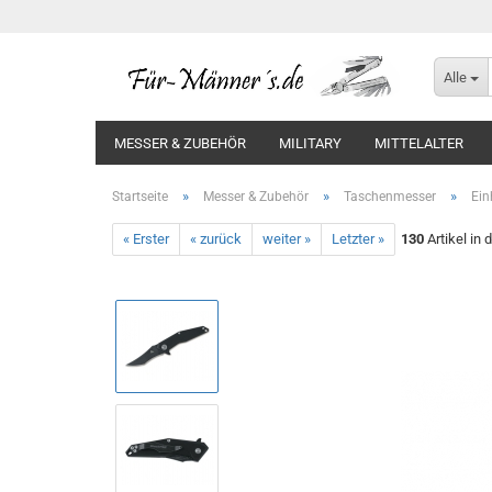
Alle
MESSER & ZUBEHÖR
MILITARY
MITTELALTER
»
»
»
Startseite
Messer & Zubehör
Taschenmesser
Ei
« Erster
« zurück
weiter »
Letzter »
130
Artikel in 