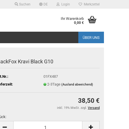
Suchen
DE
Login
Merkzettel
Ihr Warenkorb
0,00 €
ÜBER UNS
lackFox Kravi Black G10
t.Nr.:
01FX487
eferzeit:
2-3Tage
(Ausland abweichend)
38,50 €
inkl. 19% MwSt. zzgl.
Versand
ück:
ück