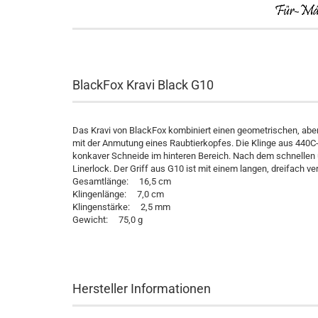
BlackFox Kravi Black G10
Das Kravi von BlackFox kombiniert einen geometrischen, aber
mit der Anmutung eines Raubtierkopfes. Die Klinge aus 440C-
konkaver Schneide im hinteren Bereich. Nach dem schnellen u
Linerlock. Der Griff aus G10 ist mit einem langen, dreifach ve
Gesamtlänge: 16,5 cm
Klingenlänge: 7,0 cm
Klingenstärke: 2,5 mm
Gewicht: 75,0 g
Hersteller Informationen