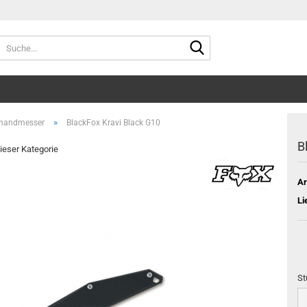
Suche...
»
nhandmesser
BlackFox Kravi Black G10
B
dieser Kategorie
Ar
Li
St
St