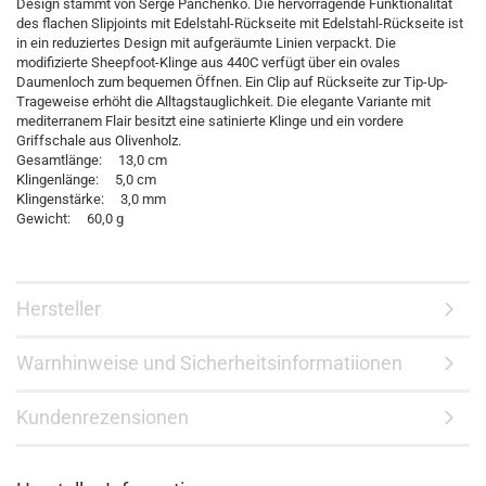
Design stammt von Serge Panchenko. Die hervorragende Funktionalität
des flachen Slipjoints mit Edelstahl-Rückseite mit Edelstahl-Rückseite ist
in ein reduziertes Design mit aufgeräumte Linien verpackt. Die
modifizierte Sheepfoot-Klinge aus 440C verfügt über ein ovales
Daumenloch zum bequemen Öffnen. Ein Clip auf Rückseite zur Tip-Up-
Trageweise erhöht die Alltagstauglichkeit. Die elegante Variante mit
mediterranem Flair besitzt eine satinierte Klinge und ein vordere
Griffschale aus Olivenholz.
Gesamtlänge: 13,0 cm
Klingenlänge: 5,0 cm
Klingenstärke: 3,0 mm
Gewicht: 60,0 g
Hersteller
Warnhinweise und Sicherheitsinformatiionen
Kundenrezensionen